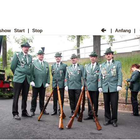
ashow
Start
|
Stop
|
Anfang
|