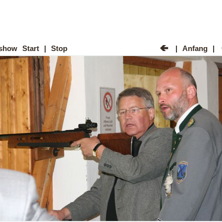
ashow
Start
|
Stop
|
Anfang
|